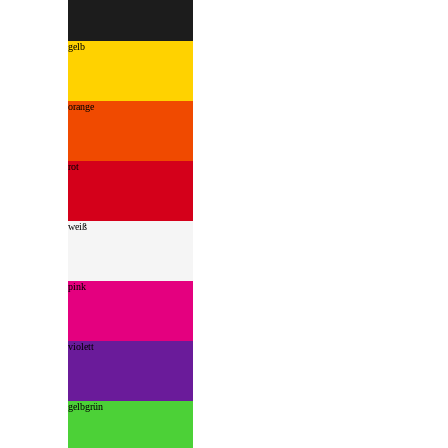
gelb
orange
rot
weiß
pink
violett
gelbgrün