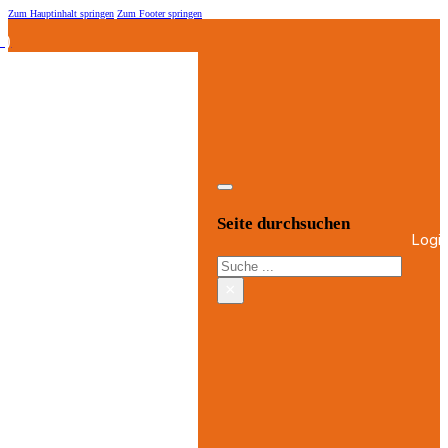
Zum Hauptinhalt springen
Zum Footer springen
.)
Seite durchsuchen
Logi
Suchen
×