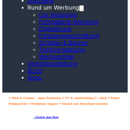
Startseite
Rund um Werbung
Car Wrapping
Fotogallerie-Werbung
Digitaldruck
Fahrzeugbeschriftung
Schilder & Banner
Textilveredelung
Werbeartikel
Verklebeanleitung
BLOG
Shop
✔ Made in Germany – eigene Produktion ✔ UV- & wetterbeständig (7+ Jahre) ✔ Präzise
Premium-Folie ✔ Persönlicher Support ✔ Versand nach Deutschland kostenlos
‹ Zurück zum Shop