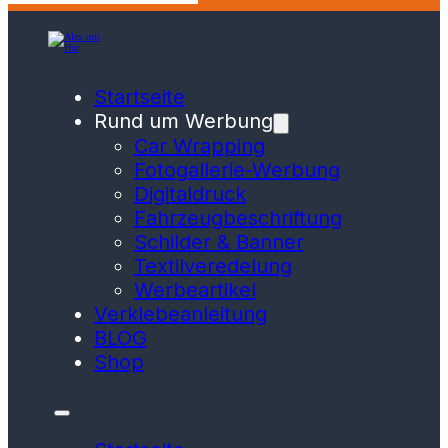
Startseite
Rund um Werbung
Car Wrapping
Fotogallerie-Werbung
Digitaldruck
Fahrzeugbeschriftung
Schilder & Banner
Textilveredelung
Werbeartikel
Verklebeanleitung
BLOG
Shop