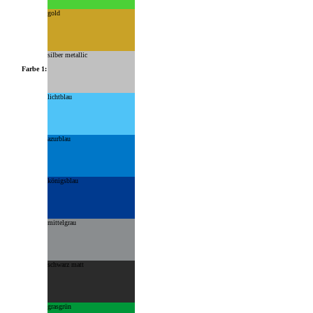
gold
silber metallic
Farbe 1:
lichtblau
azurblau
königsblau
mittelgrau
schwarz matt
grasgrün