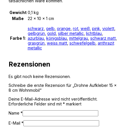
tatsächlichen Ware kommen.
Gewicht
0,1 kg
Maße
22 × 10 × 1 cm
schwarz
,
gelb
,
orange
,
rot
,
weiß
,
pink
,
violett
,
gelbgrün
,
gold
,
silber metallic
,
lichtblau
,
Farbe 1:
azurblau
,
königsblau
,
mittelgrau
,
schwarz matt
,
grasgrün
,
weiss matt
,
schwefelgelb
,
anthrazit
metallic
Rezensionen
Es gibt noch keine Rezensionen.
Schreibe die erste Rezension für „Drohne Aufkleber 15 x
8 cm Wohnmobil“
Deine E-Mail-Adresse wird nicht veröffentlicht.
Erforderliche Felder sind mit
*
markiert
Name
*
E-Mail
*