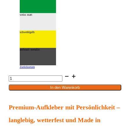
weiss matt
schwefelgelb
anthrazit metallic
Zurücksetzen
Drohne
Aufkleber
15
x
8
In den Warenkorb
cm
Wohnmobil
Menge
Premium-Aufkleber mit Persönlichkeit –
langlebig, wetterfest und Made in