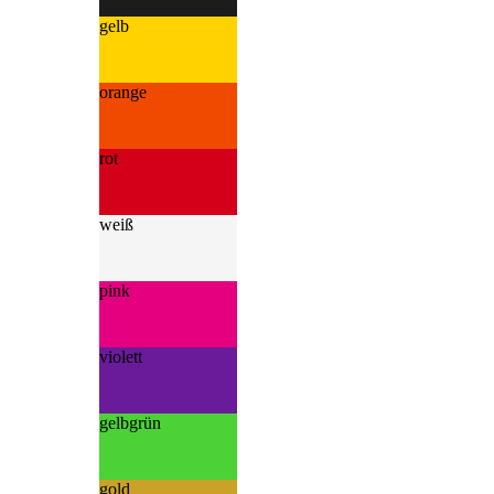
gelb
orange
rot
weiß
pink
violett
gelbgrün
gold