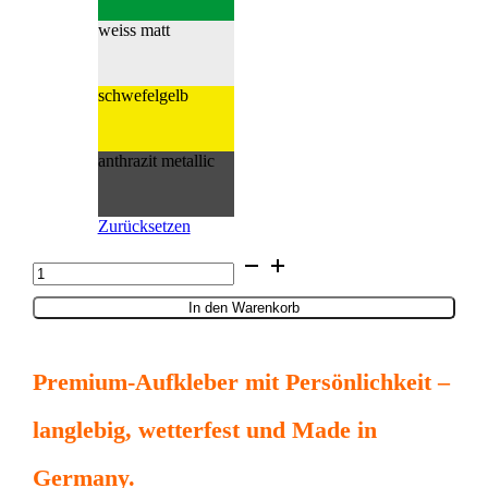
weiss matt
schwefelgelb
anthrazit metallic
Zurücksetzen
Fussball
Spieler
Silhouetten
In den Warenkorb
Sport
Aufkleber
Hobby
Premium-Aufkleber mit Persönlichkeit –
Freizeit
Menge
langlebig, wetterfest und Made in
Germany.