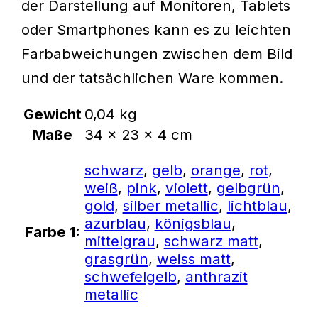
der Darstellung auf Monitoren, Tablets
oder Smartphones kann es zu leichten
Farbabweichungen zwischen dem Bild
und der tatsächlichen Ware kommen.
Gewicht
0,04 kg
Maße
34 × 23 × 4 cm
schwarz
,
gelb
,
orange
,
rot
,
weiß
,
pink
,
violett
,
gelbgrün
,
gold
,
silber metallic
,
lichtblau
,
azurblau
,
königsblau
,
Farbe 1:
mittelgrau
,
schwarz matt
,
grasgrün
,
weiss matt
,
schwefelgelb
,
anthrazit
metallic