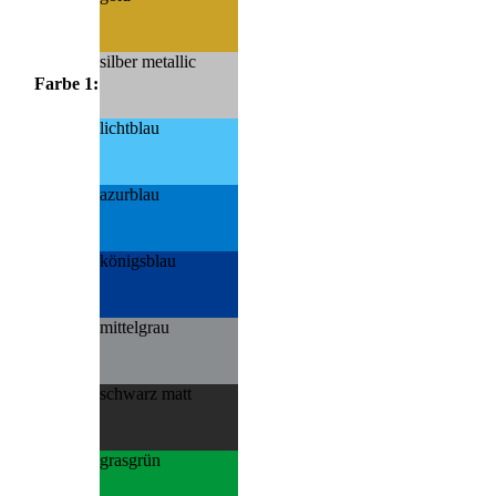
silber metallic
Farbe 1:
lichtblau
azurblau
königsblau
mittelgrau
schwarz matt
grasgrün