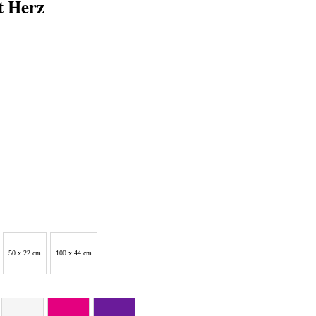
t Herz
sspanne:
 €
0 €
50 x 22 cm
100 x 44 cm