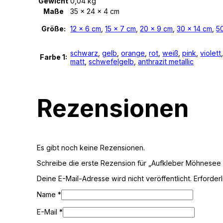
Gewicht
0,04 kg
Maße
35 × 24 × 4 cm
Größe:
12 x 6 cm
,
15 x 7 cm
,
20 x 9 cm
,
30 x 14 cm
,
5
schwarz
,
gelb
,
orange
,
rot
,
weiß
,
pink
,
violett
Farbe 1:
matt
,
schwefelgelb
,
anthrazit metallic
Rezensionen
Es gibt noch keine Rezensionen.
Schreibe die erste Rezension für „Aufkleber Möhnesee 
Deine E-Mail-Adresse wird nicht veröffentlicht.
Erforder
Name
*
E-Mail
*