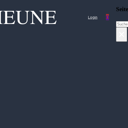
HEUNE
Seit
0
Login
Suchen
×