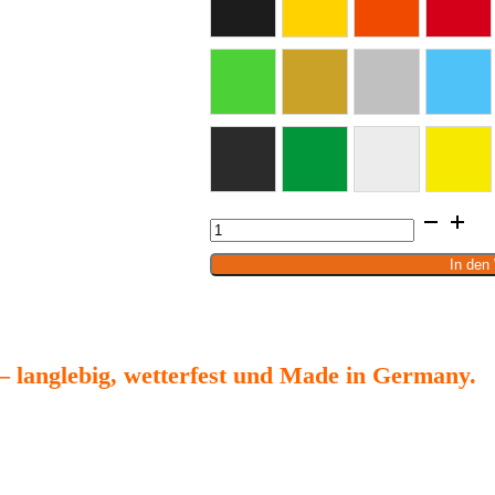
schwarz
gelb
orange
rot
gelbgrün
gold
silber metallic
lichtbla
schwarz matt
grasgrün
weiss matt
schwefel
Aufkleber
Möhnesee
mit
Herz
Menge
In den
– langlebig, wetterfest und Made in Germany.