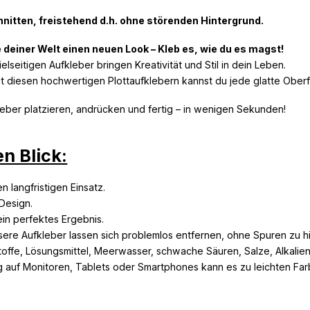
nitten, freistehend d.h. ohne störenden Hintergrund.
 deiner Welt einen neuen Look – Kleb es, wie du es magst!
elseitigen Aufkleber bringen Kreativität und Stil in dein Leben.
 diesen hochwertigen Plottaufklebern kannst du jede glatte Oberflä
leber platzieren, andrücken und fertig – in wenigen Sekunden!
n Blick:
n langfristigen Einsatz.
Design.
ein perfektes Ergebnis.
ere Aufkleber lassen sich problemlos entfernen, ohne Spuren zu hi
toffe, Lösungsmittel, Meerwasser, schwache Säuren, Salze, Alkalie
g auf Monitoren, Tablets oder Smartphones kann es zu leichten F