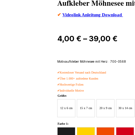
Aufkleber Möhnesee mi
✔
Videolink Anleitung Download
Prei
4,00
€
–
39,00
€
4,00
bis
Motivaufkleber Möhnesee mit Herz : 700-0568
39,0
✔Kostenloser Versand nach Deutschland
✔Über 1.000+ zufriedene Kunden
✔Hochwertige Folien
✔Individuelle Motive
Größe:
12 x 6 cm
15 x 7 cm
20 x 9 cm
30 x 14 cm
Farbe 1: