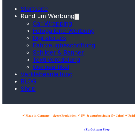
Startseite
Rund um Werbung
Car Wrapping
Fotogallerie-Werbung
Digitaldruck
Fahrzeugbeschriftung
Schilder & Banner
Textilveredelung
Werbeartikel
Verklebeanleitung
BLOG
Shop
✔ Made in Germany – eigene Produktion ✔ UV- & wetterbeständig (7+ Jahre) ✔ Präzi
‹ Zurück zum Shop