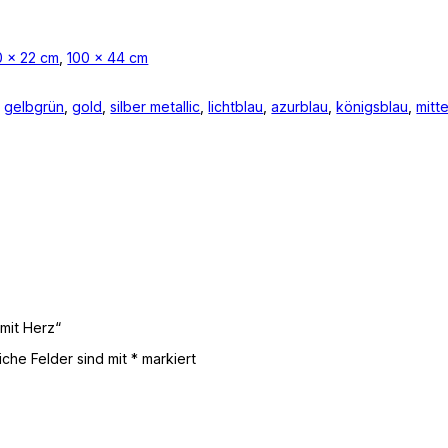
0 x 22 cm
,
100 x 44 cm
,
gelbgrün
,
gold
,
silber metallic
,
lichtblau
,
azurblau
,
königsblau
,
mitt
mit Herz“
liche Felder sind mit
*
markiert