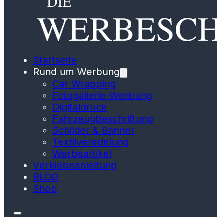
DIE
WERBESC
Startseite
Rund um Werbung
Car Wrapping
Fotogallerie-Werbung
Digitaldruck
Fahrzeugbeschriftung
Schilder & Banner
Textilveredelung
Werbeartikel
Verklebeanleitung
BLOG
Shop