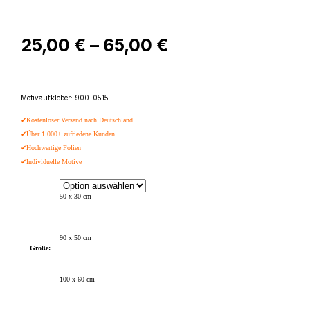
Preisspanne:
25,00
€
–
65,00
€
25,00 €
bis
Motivaufkleber: 900-0515
65,00 €
✔Kostenloser Versand nach Deutschland
✔Über 1.000+ zufriedene Kunden
✔Hochwertige Folien
✔Individuelle Motive
50 x 30 cm
90 x 50 cm
Größe:
100 x 60 cm