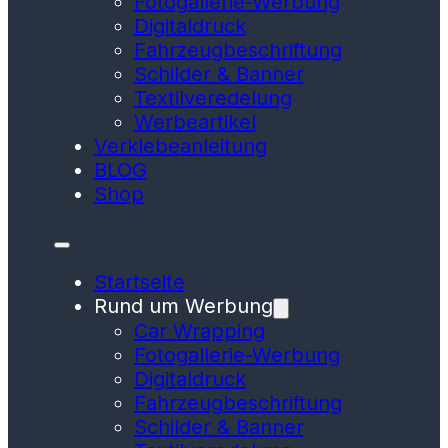
Fotogallerie-Werbung
Digitaldruck
Fahrzeugbeschriftung
Schilder & Banner
Textilveredelung
Werbeartikel
Verklebeanleitung
BLOG
Shop
Startseite
Rund um Werbung
Car Wrapping
Fotogallerie-Werbung
Digitaldruck
Fahrzeugbeschriftung
Schilder & Banner