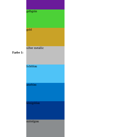
gelbgrün
gold
silber metallic
Farbe 1:
lichtblau
azurblau
königsblau
mittelgrau