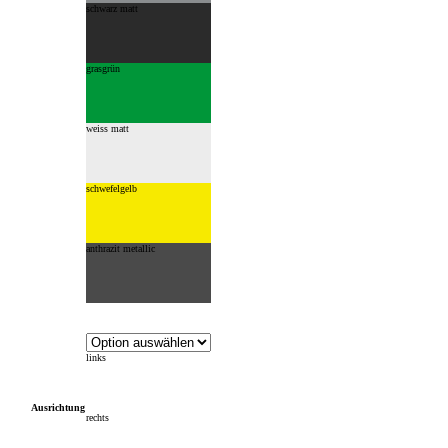
schwarz matt
grasgrün
weiss matt
schwefelgelb
anthrazit metallic
links
Ausrichtung
rechts