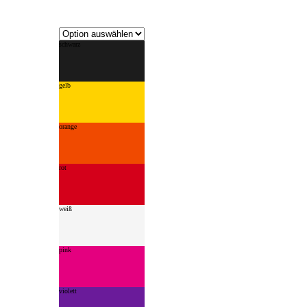
schwarz
gelb
orange
rot
weiß
pink
violett