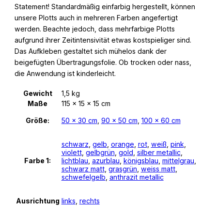
Statement! Standardmäßig einfarbig hergestellt, können
unsere Plotts auch in mehreren Farben angefertigt
werden. Beachte jedoch, dass mehrfarbige Plotts
aufgrund ihrer Zeitintensivität etwas kostspieliger sind.
Das Aufkleben gestaltet sich mühelos dank der
beigefügten Übertragungsfolie. Ob trocken oder nass,
die Anwendung ist kinderleicht.
Gewicht
1,5 kg
Maße
115 × 15 × 15 cm
Größe:
50 x 30 cm
,
90 x 50 cm
,
100 x 60 cm
schwarz
,
gelb
,
orange
,
rot
,
weiß
,
pink
,
violett
,
gelbgrün
,
gold
,
silber metallic
,
Farbe 1:
lichtblau
,
azurblau
,
königsblau
,
mittelgrau
,
schwarz matt
,
grasgrün
,
weiss matt
,
schwefelgelb
,
anthrazit metallic
Ausrichtung
links
,
rechts