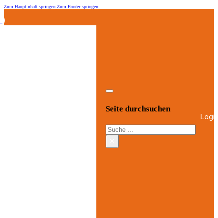
Zum Hauptinhalt springen
Zum Footer springen
.)
Seite durchsuchen
Logi
Suchen
×