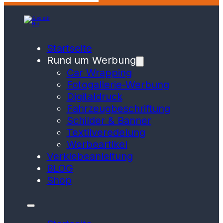
Startseite
Rund um Werbung
Car Wrapping
Fotogallerie-Werbung
Digitaldruck
Fahrzeugbeschriftung
Schilder & Banner
Textilveredelung
Werbeartikel
Verklebeanleitung
BLOG
Shop