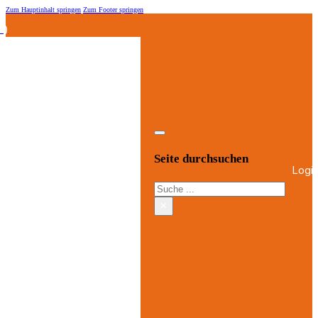
Zum Hauptinhalt springen
Zum Footer springen
.)
Seite durchsuchen
Logi
Suchen
×