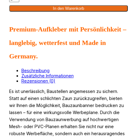
x
173
cm,
In den Warenkorb
farbig
bedruckt,
umsäumt
+
Ösen
Premium-Aufkleber mit Persönlichkeit –
im
Abstand
von
50
langlebig, wetterfest und Made in
cm
rundum
Menge
Germany.
Beschreibung
Zusätzliche Informationen
Rezensionen (0)
Es ist unerlässlich, Baustellen angemessen zu sichern.
Statt auf einen schlichten Zaun zurückzugreifen, bieten
wir Ihnen die Möglichkeit, Bauzaunbanner bedrucken zu
lassen – für eine wirkungsvolle Werbeplane. Durch die
Verwendung von Bauzaunwerbung auf hochwertigen
Mesh- oder PVC-Planen erhalten Sie nicht nur eine
robuste Werbefläche, sondern auch ein herausragendes