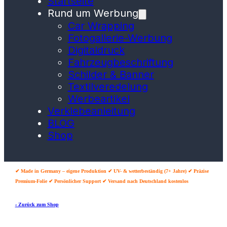
Startseite
Rund um Werbung
Car Wrapping
Fotogallerie-Werbung
Digitaldruck
Fahrzeugbeschriftung
Schilder & Banner
Textilveredelung
Werbeartikel
Verklebeanleitung
BLOG
Shop
✔ Made in Germany – eigene Produktion ✔ UV- & wetterbeständig (7+ Jahre) ✔ Präzise
Premium-Folie ✔ Persönlicher Support ✔ Versand nach Deutschland kostenlos
‹ Zurück zum Shop