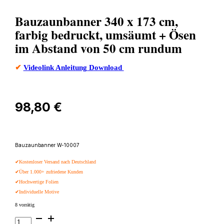
Bauzaunbanner 340 x 173 cm,
farbig bedruckt, umsäumt + Ösen
im Abstand von 50 cm rundum
✔
Videolink Anleitung Download
98,80
€
Bauzaunbanner W-10007
✔Kostenloser Versand nach Deutschland
✔Über 1.000+ zufriedene Kunden
✔Hochwertige Folien
✔Individuelle Motive
8 vorrätig
Bauzaunbanner
340