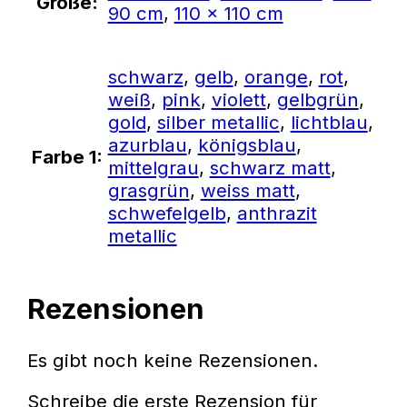
Größe:
90 cm
,
110 x 110 cm
schwarz
,
gelb
,
orange
,
rot
,
weiß
,
pink
,
violett
,
gelbgrün
,
gold
,
silber metallic
,
lichtblau
,
azurblau
,
königsblau
,
Farbe 1:
mittelgrau
,
schwarz matt
,
grasgrün
,
weiss matt
,
schwefelgelb
,
anthrazit
metallic
Rezensionen
Es gibt noch keine Rezensionen.
Schreibe die erste Rezension für