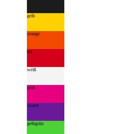
gelb
orange
rot
weiß
pink
violett
gelbgrün