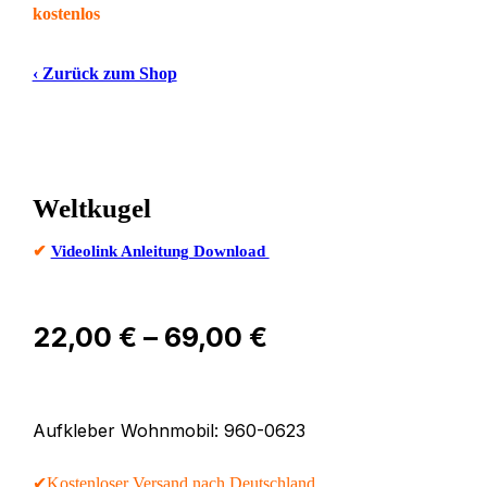
kostenlos
‹ Zurück zum Shop
Weltkugel
✔
Videolink Anleitung Download
Preisspanne:
22,00
€
–
69,00
€
22,00 €
bis
69,00 €
Aufkleber Wohnmobil: 960-0623
✔Kostenloser Versand nach Deutschland