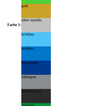
gold
silber metallic
Farbe 1:
lichtblau
azurblau
königsblau
mittelgrau
schwarz matt
grasgrün